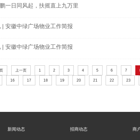
| 大鹏一日同风起，扶摇直上九万里
讯 | 安徽中绿广场物业工作简报
讯 | 安徽中绿广场物业工作简报
页
上一页
1
2
3
4
5
6
7
16
17
18
19
20
21
22
23
新闻动态
招商动态
商