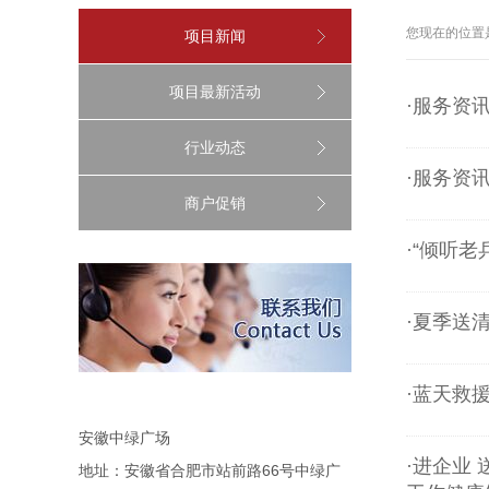
您现在的位置
项目新闻
项目最新活动
·服务资
行业动态
·服务资
商户促销
·“倾听
·夏季送
·蓝天救
安徽中绿广场
·进企业
地址：安徽省合肥市站前路66号中绿广