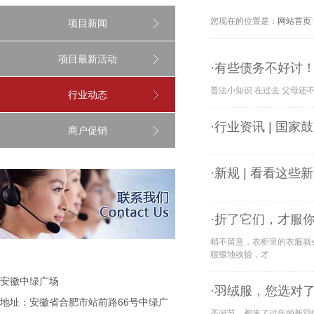
您现在的位置是：
网站首页
项目新闻
项目最新活动
·有些债务不好讨
普法小知识 在过去 父母还
行业动态
·行业资讯 | 国
商户促销
·新规 | 看看这
·折了它们，才服
稍不留意，衣柜里的衣服就
狠狠地收拾，才
安徽中绿广场
·羽绒服，您选对
地址：安徽省合肥市站前路66号中绿广
圣诞节，都来了过年的新羽