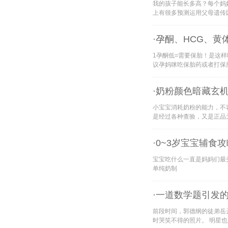
我的孩子能长多高？每个妈
上有很多预测运用父母遗传
·孕酮、HCG、
1孕酮低=需要保胎！是这
议孕妈咪吃保胎药或者打保
·奶粉颜色暗藏玄
小宝宝消耗奶粉的能力，不
是经过各种查验，又是正品
·0~3岁宝宝辅食
宝宝吃什么一直是妈妈们最头
单纯奶制
·一道数学题引发
前段时间，郭德纲的徒弟岳
时哭笑不得的照片。 明星