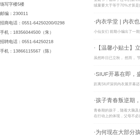
场写字楼5楼
绒量要大于等于70%才算是
邮编：230011
·内衣学堂 | 内衣
招商电话：0551-64250200/0298
小仙女们 前期小编出了一期
手机：18356044500（朱）
招聘电话：0551-64250218
·【温馨小贴士】
手机：13866115567（陈）
虽然昨日已立秋， 然而， 
·SIUF开幕在
距离SIUF深圳内衣展开幕还
·孩子青春叛逆期
青春期的孩子，随着大脑及
在行动上的体现，父母不必
·为何现在大部分